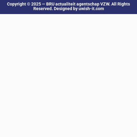
Copyright © 2025 — BRU actualiteit agentschap VZW. All Rights
Reserved. Designed by uwish-it.com