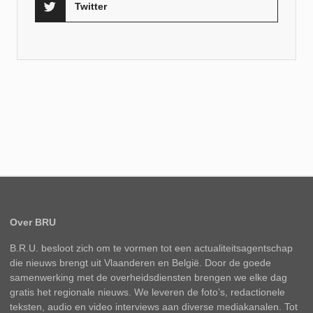
Twitter
Over BRU
B.R.U. besloot zich om te vormen tot een actualiteitsagentschap
die nieuws brengt uit Vlaanderen en België. Door de goede
samenwerking met de overheidsdiensten brengen we elke dag
gratis het regionale nieuws. We leveren de foto’s, redactionele
teksten, audio en video interviews aan diverse mediakanalen. Tot