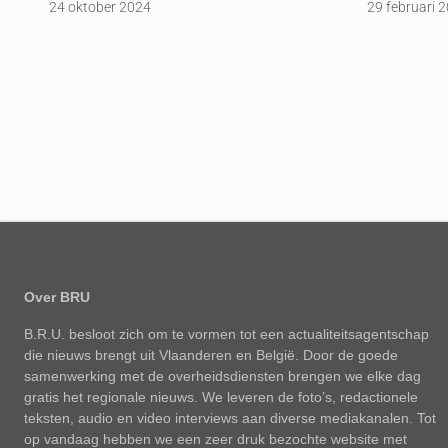
24 oktober 2024
29 februari 
Over BRU
B.R.U. besloot zich om te vormen tot een actualiteitsagentschap
die nieuws brengt uit Vlaanderen en België. Door de goede
samenwerking met de overheidsdiensten brengen we elke dag
gratis het regionale nieuws. We leveren de foto’s, redactionele
teksten, audio en video interviews aan diverse mediakanalen. Tot
op vandaag hebben we een zeer druk bezochte website met