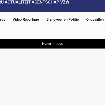
RU ACTUALITEIT AGENTSCHAP VZW
tage
Video Reportage
Brandweer en Politie
Ongevallen
Home
Lago