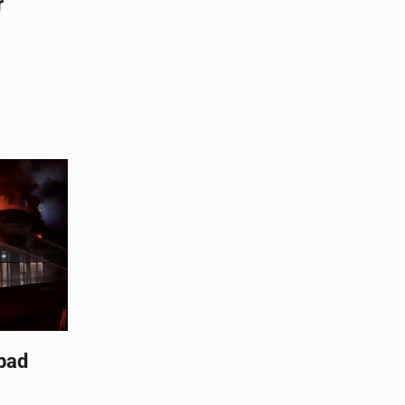
r
bad