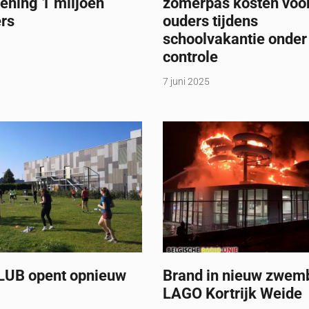
ening 1 miljoen
zomerpas kosten voo
ers
ouders tijdens
schoolvakantie onder
controle
7 juni 2025
UB opent opnieuw
Brand in nieuw zwem
LAGO Kortrijk Weide