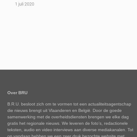
1 juli 2020
Over BRU
B.R.U. besloot zich om te vormen tot een actualiteitsagentschap
die nieuws brengt uit Vlaanderen en België. Door de goede
samenwerking met de overheidsdiensten brengen we elke dag
gratis het regionale nieuws. We leveren de foto’s, redactionele
teksten, audio en video interviews aan diverse mediakanalen. Tot
op vandaag hebben we een zeer druk bezochte website met