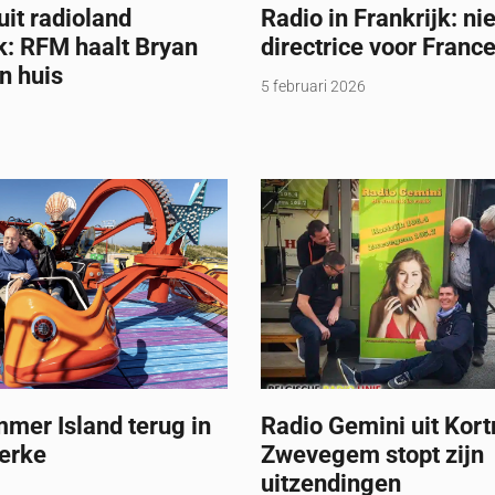
it radioland
Radio in Frankrijk: n
k: RFM haalt Bryan
directrice voor France
n huis
5 februari 2026
mer Island terug in
Radio Gemini uit Kortr
erke
Zwevegem stopt zijn
uitzendingen