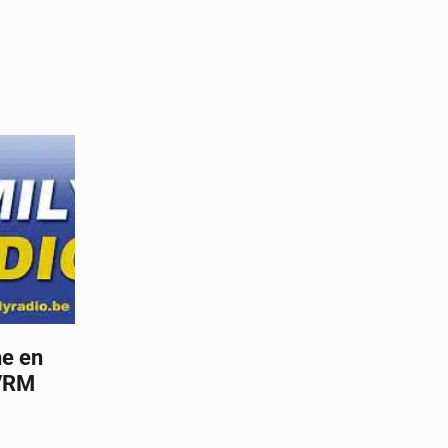
ne en
 VRM