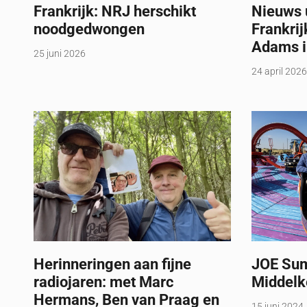
Frankrijk: NRJ herschikt
Nieuws u
noodgedwongen
Frankrij
Adams i
25 juni 2026
24 april 2026
Herinneringen aan fijne
JOE Sum
radiojaren: met Marc
Middelk
Hermans, Ben van Praag en
15 juni 2024