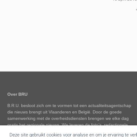
Over BRU
B.R.U. besloot zich om te vormen tot een actualiteitsagentschap
die nieuws brengt uit Vlaanderen en België. Door de goede
samenwerking met de overheidsdiensten brengen we elke dag
gratis het regionale nieuws. We leveren de foto’s, redactionele
teksten, audio en video interviews aan diverse mediakanalen. Tot
Deze site gebruikt cookies voor analyse en om je ervaring te ve