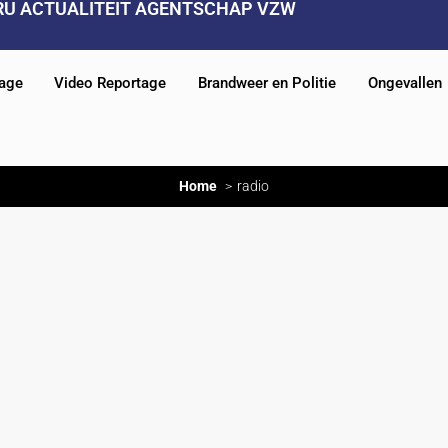
RU ACTUALITEIT AGENTSCHAP VZW
tage
Video Reportage
Brandweer en Politie
Ongevallen
Home
radio