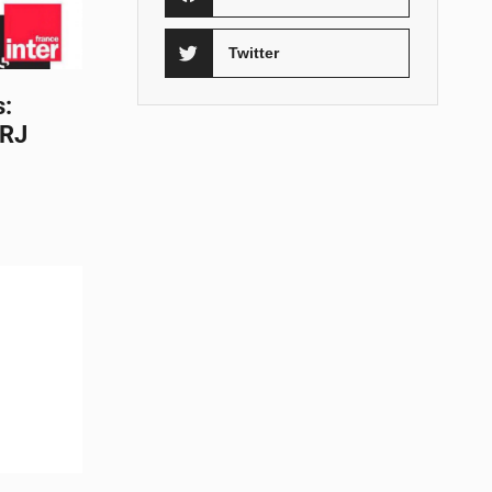
Twitter
s:
NRJ