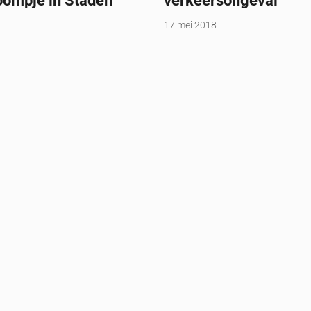
oompje in Staden
verkeersongeval
17 mei 2018