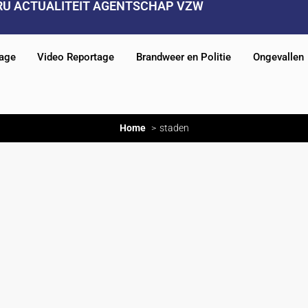
RU ACTUALITEIT AGENTSCHAP VZW
tage
Video Reportage
Brandweer en Politie
Ongevallen
Home
staden