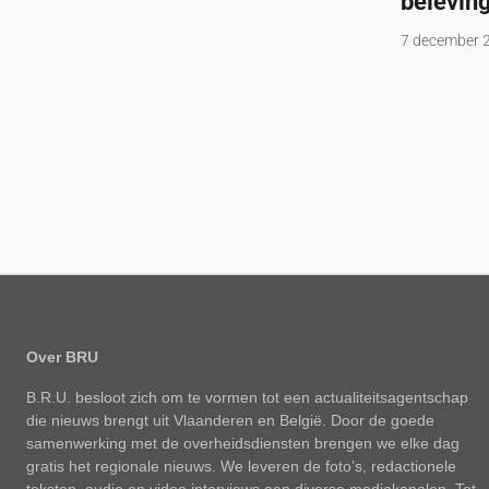
belevin
7 december 
Over BRU
B.R.U. besloot zich om te vormen tot een actualiteitsagentschap
die nieuws brengt uit Vlaanderen en België. Door de goede
samenwerking met de overheidsdiensten brengen we elke dag
gratis het regionale nieuws. We leveren de foto’s, redactionele
teksten, audio en video interviews aan diverse mediakanalen. Tot