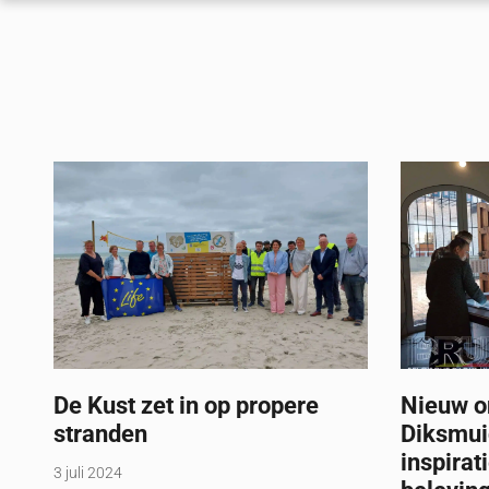
De Kust zet in op propere
Nieuw o
stranden
Diksmui
inspirat
3 juli 2024