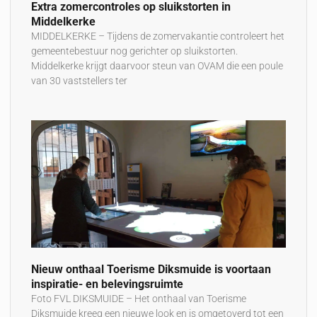
Extra zomercontroles op sluikstorten in
Middelkerke
MIDDELKERKE – Tijdens de zomervakantie controleert het
gemeentebestuur nog gerichter op sluikstorten.
Middelkerke krijgt daarvoor steun van OVAM die een poule
van 30 vaststellers ter
Nieuw onthaal Toerisme Diksmuide is voortaan
inspiratie- en belevingsruimte
Foto FVL DIKSMUIDE – Het onthaal van Toerisme
Diksmuide kreeg een nieuwe look en is omgetoverd tot een