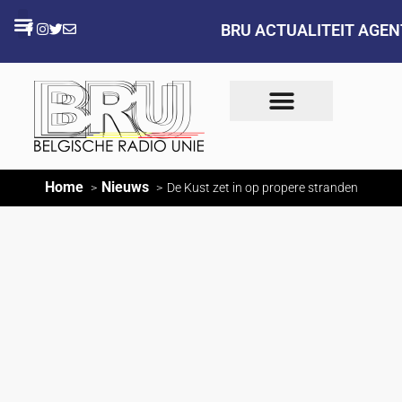
BRU ACTUALITEIT AGE
Home
Nieuws
De Kust zet in op propere stranden