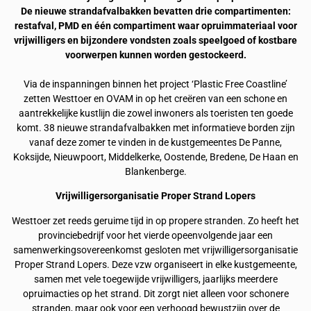
De nieuwe strandafvalbakken bevatten drie compartimenten:
restafval, PMD en één compartiment waar opruimmateriaal voor
vrijwilligers en bijzondere vondsten zoals speelgoed of kostbare
voorwerpen kunnen worden gestockeerd.
Via de inspanningen binnen het project ‘Plastic Free Coastline’
zetten Westtoer en OVAM in op het creëren van een schone en
aantrekkelijke kustlijn die zowel inwoners als toeristen ten goede
komt. 38 nieuwe strandafvalbakken met informatieve borden zijn
vanaf deze zomer te vinden in de kustgemeentes De Panne,
Koksijde, Nieuwpoort, Middelkerke, Oostende, Bredene, De Haan en
Blankenberge.
Vrijwilligersorganisatie Proper Strand Lopers
Westtoer zet reeds geruime tijd in op propere stranden. Zo heeft het
provinciebedrijf voor het vierde opeenvolgende jaar een
samenwerkingsovereenkomst gesloten met vrijwilligersorganisatie
Proper Strand Lopers. Deze vzw organiseert in elke kustgemeente,
samen met vele toegewijde vrijwilligers, jaarlijks meerdere
opruimacties op het strand. Dit zorgt niet alleen voor schonere
stranden, maar ook voor een verhoogd bewustzijn over de