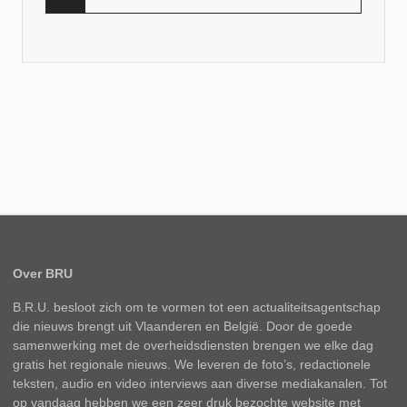
Over BRU
B.R.U. besloot zich om te vormen tot een actualiteitsagentschap
die nieuws brengt uit Vlaanderen en België. Door de goede
samenwerking met de overheidsdiensten brengen we elke dag
gratis het regionale nieuws. We leveren de foto’s, redactionele
teksten, audio en video interviews aan diverse mediakanalen. Tot
op vandaag hebben we een zeer druk bezochte website met