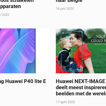
loos schakelen
naar België
apparaten
16 juni 2020
r 2020
g Huawei P40 lite E
Huawei NEXT-IMAGE
deelt meest inspirer
beelden met de werel
17 april 2020