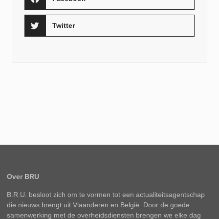
Twitter
Over BRU
B.R.U. besloot zich om te vormen tot een actualiteitsagentschap
die nieuws brengt uit Vlaanderen en België. Door de goede
samenwerking met de overheidsdiensten brengen we elke dag