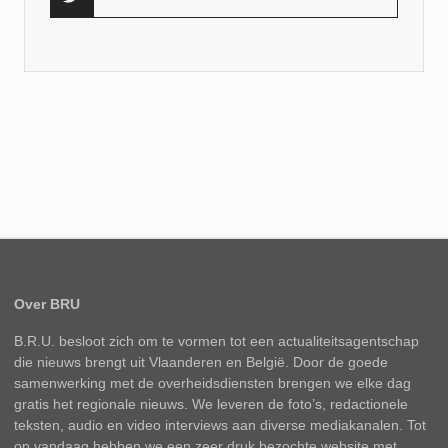
Over BRU
B.R.U. besloot zich om te vormen tot een actualiteitsagentschap
die nieuws brengt uit Vlaanderen en België. Door de goede
samenwerking met de overheidsdiensten brengen we elke dag
gratis het regionale nieuws. We leveren de foto’s, redactionele
teksten, audio en video interviews aan diverse mediakanalen. Tot
op vandaag hebben we een zeer druk bezochte website met