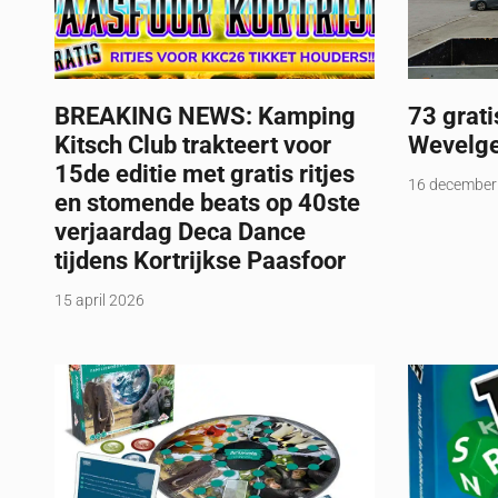
BREAKING NEWS: Kamping
73 grat
Kitsch Club trakteert voor
Wevelg
15de editie met gratis ritjes
16 december
en stomende beats op 40ste
verjaardag Deca Dance
tijdens Kortrijkse Paasfoor
15 april 2026