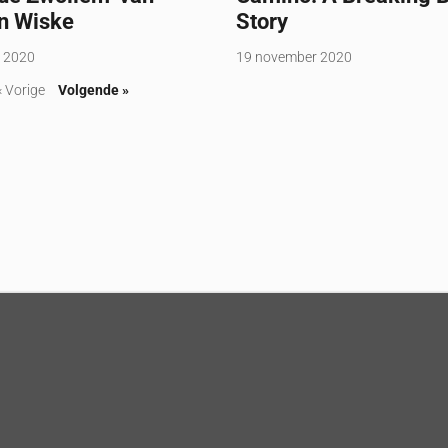
n Wiske
Story
 2020
19 november 2020
« Vorige
Volgende »