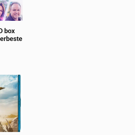
D box
lerbeste