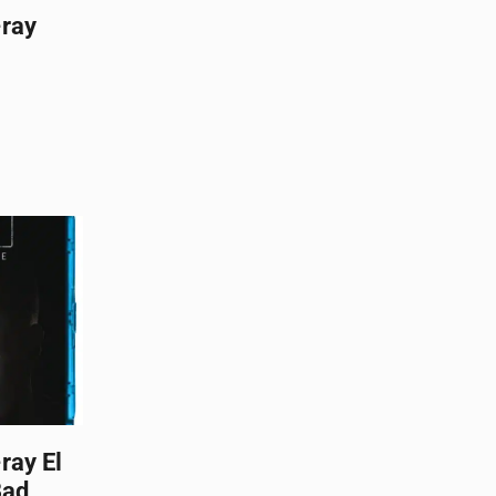
-ray
ray El
Bad