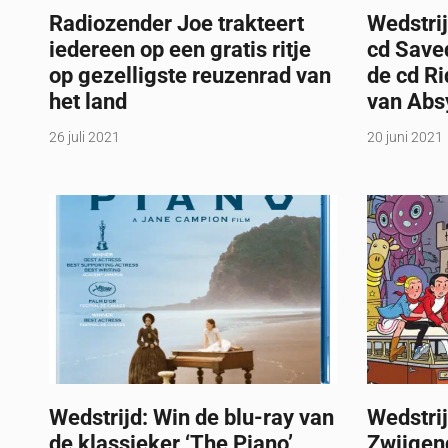
Radiozender Joe trakteert
Wedstrij
iedereen op een gratis ritje
cd Save
op gezelligste reuzenrad van
de cd Ri
het land
van Abs
26 juli 2021
20 juni 2021
Wedstrijd: Win de blu-ray van
Wedstrij
de klassieker ‘The Piano’
Zwijgen