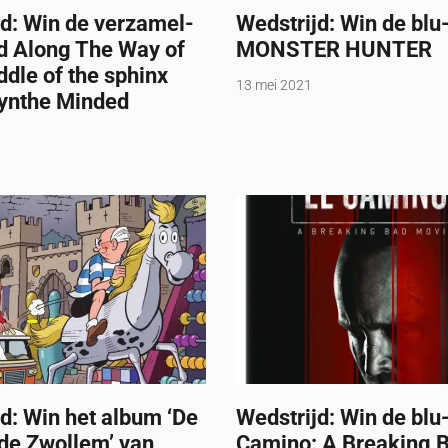
d: Win de verzamel-
Wedstrijd: Win de blu
d Along The Way of
MONSTER HUNTER
ddle of the sphinx
13 mei 2021
ynthe Minded
d: Win het album ‘De
Wedstrijd: Win de blu-
de Zwollem’ van
Camino: A Breaking 