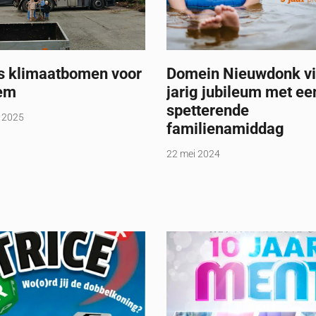
is klimaatbomen voor
Domein Nieuwdonk vi
em
jarig jubileum met ee
spetterende
 2025
familienamiddag
22 mei 2024