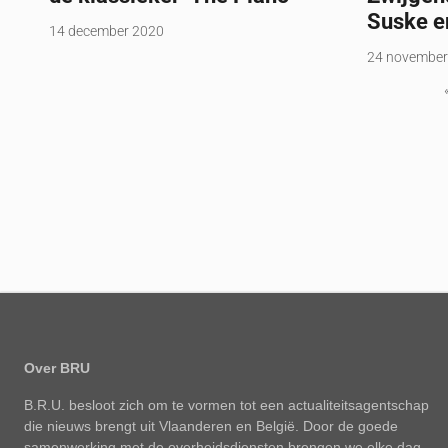
Suske e
14 december 2020
24 november
Over BRU
B.R.U. besloot zich om te vormen tot een actualiteitsagentschap
die nieuws brengt uit Vlaanderen en België. Door de goede
samenwerking met de overheidsdiensten brengen we elke dag