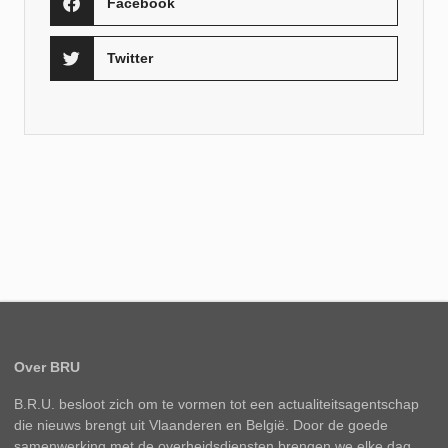
Facebook
Twitter
Over BRU
B.R.U. besloot zich om te vormen tot een actualiteitsagentschap
die nieuws brengt uit Vlaanderen en België. Door de goede
samenwerking met de overheidsdiensten brengen we elke dag