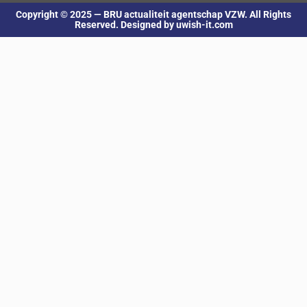
Copyright © 2025 — BRU actualiteit agentschap VZW. All Rights
Reserved. Designed by uwish-it.com