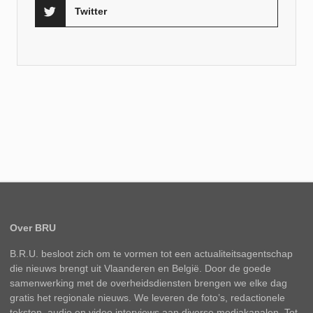
Twitter
Over BRU
B.R.U. besloot zich om te vormen tot een actualiteitsagentschap
die nieuws brengt uit Vlaanderen en België. Door de goede
samenwerking met de overheidsdiensten brengen we elke dag
gratis het regionale nieuws. We leveren de foto’s, redactionele
teksten, audio en video interviews aan diverse mediakanalen. Tot