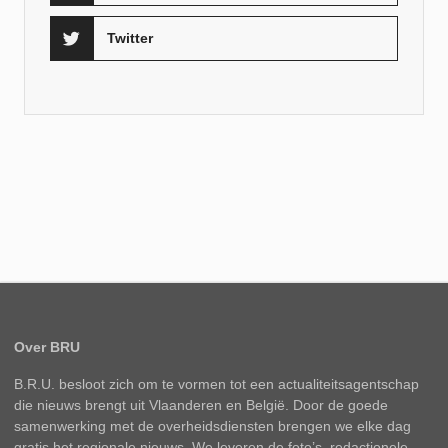
Twitter
Over BRU
B.R.U. besloot zich om te vormen tot een actualiteitsagentschap
die nieuws brengt uit Vlaanderen en België. Door de goede
samenwerking met de overheidsdiensten brengen we elke dag
gratis het regionale nieuws. We leveren de foto’s, redactionele