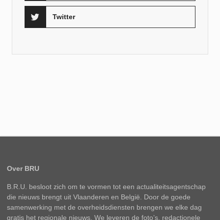
Twitter
Over BRU
B.R.U. besloot zich om te vormen tot een actualiteitsagentschap
die nieuws brengt uit Vlaanderen en België. Door de goede
samenwerking met de overheidsdiensten brengen we elke dag
gratis het regionale nieuws. We leveren de foto’s, redactionele