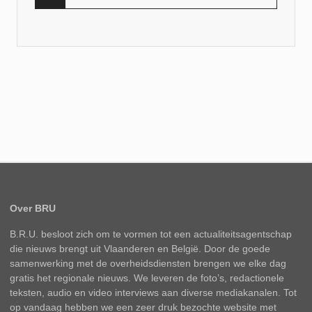
Over BRU
B.R.U. besloot zich om te vormen tot een actualiteitsagentschap
die nieuws brengt uit Vlaanderen en België. Door de goede
samenwerking met de overheidsdiensten brengen we elke dag
gratis het regionale nieuws. We leveren de foto’s, redactionele
teksten, audio en video interviews aan diverse mediakanalen. Tot
op vandaag hebben we een zeer druk bezochte website met